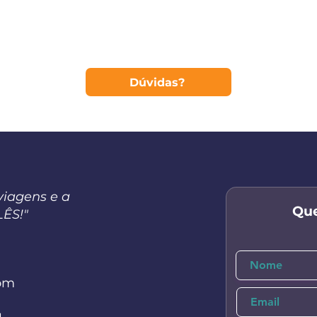
Dúvidas?
viagens e a
Que
LÊS!"
om