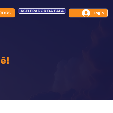
ACELERADOR DA FALA
ÚDOS
Login
ê!