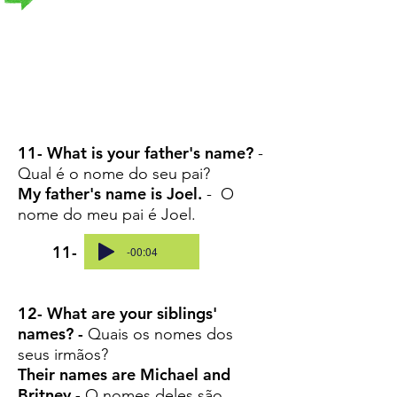
11- What is your father's name?
-
Qual é o nome do seu pai?
My father's name is Joel.
- O
nome do meu pai é Joel.
11-
-00:04
12- What are your siblings'
names? -
Quais os nomes dos
seus irmãos?
Their names are Michael and
Britney -
O nomes deles são