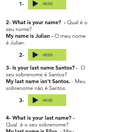
1-
-00:03
2- What is your name? -
Qual é o
seu nome?
My name is Julian -
O meu nome
é Julian.
2-
-00:03
3- Is your last name Santos? -
O
seu sobrenome é Santos?
My last name isn't Santos.
- Meu
sobrenome não é Santos.
3-
-00:05
4- What is your last name? -
Qual é o seu sobrenome?
My last name is Silva. -
Meu