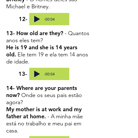
Michael e Britney.
12-
-00:04
13- How old are they?
- Quantos
anos eles tem?
He is 19 and she is 14 years
old.
Ele tem 19 e ela tem 14 anos
de idade.
13-
-00:04
14- Where are your parents
now?
Onde os seus pais estão
agora?
My mother is at work and my
father at home.
- A minha mãe
está no trabalho e meu pai em
casa.