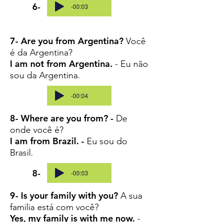
6-
-00:03
7- Are you from Argentina?
Você
é da Argentina?
I am not from Argentina.
- Eu não
sou da Argentina.
7-
-00:04
8- Where are you from? -
De
onde você é?
I am from Brazil. -
Eu sou do
Brasil.
8-
-00:03
9- Is your family with you?
A sua
familia está com você?
Yes, my family is with me now.
-