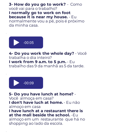
3- How do you go to work?
- Como
você vai para o trabalho?
I normally go to work on foot
because it is near my house.
- Eu
normalmente vou a pé, pois é próximo
da minha casa.
-00:05
4- Do you work the whole day?
- Você
trabalha o dia inteiro?
I work from 9 a.m. to 5 p.m.
- Eu
trabalho das 9 da manhã as 5 da tarde.
-00:09
5- Do you have lunch at home?
-
Você almoça em casa?
I don't have luch at home.
- Eu não
almoço em casa
I have lunch at a restaurant there is
at the mall beside the school.
-Eu
almoço em um restaurante que há no
shopping ao lado da escola.