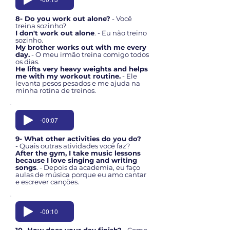
8- Do you work out alone?
- Você
treina sozinho?
I don't work out alone
. - Eu não treino
sozinho.
My brother works out with me every
day.
- O meu irmão treina comigo todos
os dias.
He lifts very heavy weights and helps
me with my workout routine.
- Ele
levanta pesos pesados e me ajuda na
minha rotina de treinos.
-00:07
9- What other activities do you do?
- Quais outras atividades você faz?
After the gym, I take music lessons
because I love singing and writing
songs
. - Depois da academia, eu faço
aulas de música porque eu amo cantar
e escrever canções.
-00:10