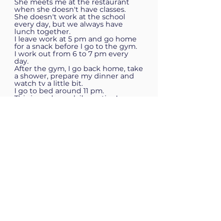
She meets me at the restaurant
when she doesn't have classes.
She doesn't work at the school
every day, but we always have
lunch together.
I leave work at 5 pm and go home
for a snack before I go to the gym.
I work out from 6 to 7 pm every
day.
After the gym, I go back home, take
a shower, prepare my dinner and
watch tv a little bit.
I go to bed around 11 pm.
This is my busy daily routine!
Accelerate 1
Accelerate 2
Accelerate 3
Teste 4