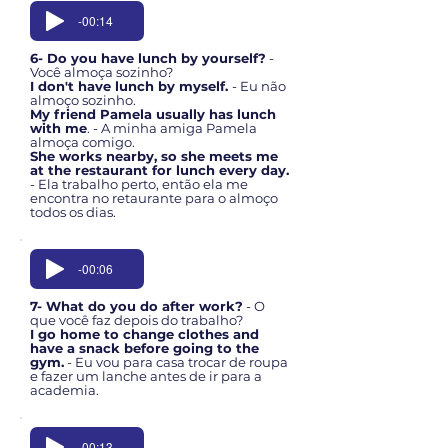
-00:14
6- Do you have lunch by yourself?
-
Você almoça sozinho?
I don't have lunch by myself.
- Eu não
almoço sozinho.
My friend Pamela usually has lunch
with me
. - A minha amiga Pamela
almoça comigo.
She works nearby, so she meets me
at the restaurant for lunch every day.
- Ela trabalho perto, então ela me
encontra no retaurante para o almoço
todos os dias.
-00:06
7- What do you do after work?
- O
que você faz depois do trabalho?
I go home to change clothes and
have a snack before going to the
gym.
- Eu vou para casa trocar de roupa
e fazer um lanche antes de ir para a
academia.
-00:13