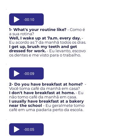
-00:10
1- What's your routine like?
- Como é
a sua rotina?
Well, I wake up at 7a.m. every day.
-
Eu acordo as 7 da manhã todos os dias.
I get up, brush my teeth and get
dressed for work.
- Eu levanto, escovo
os dentes e me visto para o trabalho.
-00:09
2- Do you have breakfast at home?
-
Você toma café da manhã em casa?
I don't have breakfast at home.
- Eu
não tomo café da manhã em casa.
I usually have breakfast at a bakery
near the school
- Eu geralmete tomo
café em uma padaria perto da escola.
-00:05